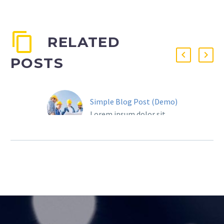
RELATED
POSTS
Simple Blog Post (Demo)
Lorem ipsum dolor sit
ametcon sectetur
adipisicing elit, sed
doiusmod tempor incidi
labore et dolore. agna
aliqua. Ut enim ad mini
veniam, quis nostrud