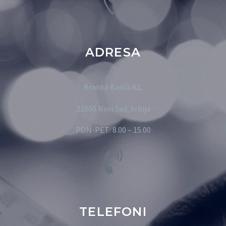
ADRESA
Branka Bajića 82,
21000 Novi Sad, Srbija
PON-PET: 8.00 – 15.00
TELEFONI