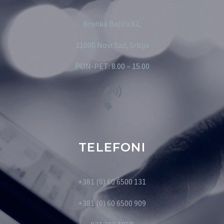
Branka Bajića 82,
21000 Novi Sad, Srbija
PON-PET: 8.00 – 15.00
TELEFONI
+381 (0) 60 6500 131
+381 (0) 60 6500 909